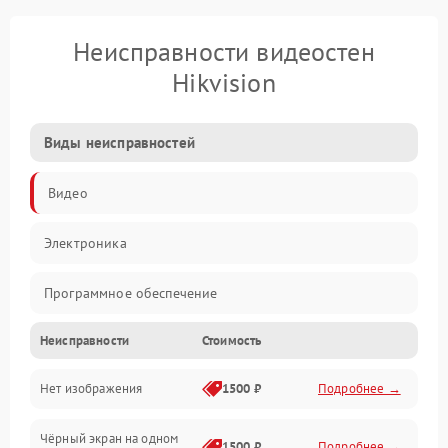
Неисправности видеостен
Hikvision
Виды неисправностей
Видео
Электроника
Программное обеспечение
Неисправности
Стоимость
Калибровка
Нет изображения
1500 ₽
Подробнее →
Электропитание
Чёрный экран на одном
Аппаратная
1500 ₽
Подробнее →