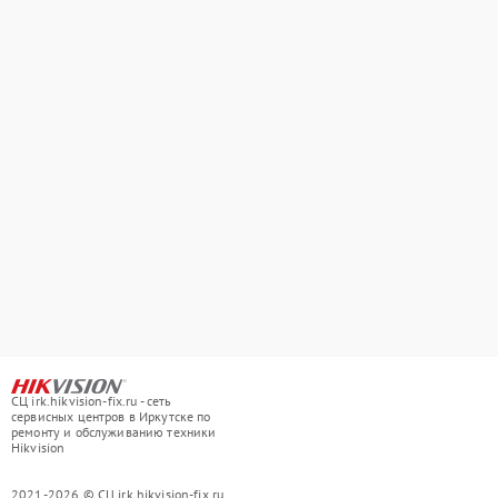
СЦ irk.hikvision-fix.ru - сеть
сервисных центров в Иркутске по
ремонту и обслуживанию техники
Hikvision
2021-2026 © СЦ irk.hikvision-fix.ru