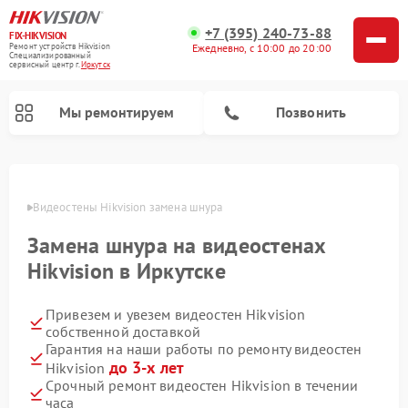
+7 (395) 240-73-88
FIX-HIKVISION
Ремонт устройств Hikvision
Ежедневно, с 10:00 до 20:00
Специализированный
cервисный центр г.
Иркутск
Мы ремонтируем
Позвонить
утске
Видеостены Hikvision замена шнура
Замена шнура на видеостенах
Ремонт видеодомофонов Hikvision
Ремонт видеорегистраторов Hikvision
Hikvision в Иркутске
Привезем и увезем видеостен Hikvision
собственной доставкой
Гарантия на наши работы по ремонту видеостен
до 3-х лет
Hikvision
Срочный ремонт видеостен Hikvision в течении
часа