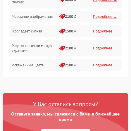
модуле
Механические повреждения
Мерцание изображения
2100 ₽
Подробнее →
Электрика
Пропадает сигнал
1500 ₽
Подробнее →
Коммутационная
Разрыв картинки между
2100 ₽
Подробнее →
экранами
Искажённые цвета
2100 ₽
Подробнее →
Разная яркость панелей
1500 ₽
Подробнее →
Артефакты изображения
2100 ₽
Подробнее →
У Вас остались вопросы?
Оставьте заявку, мы свяжемся с Вами в ближайшее
время