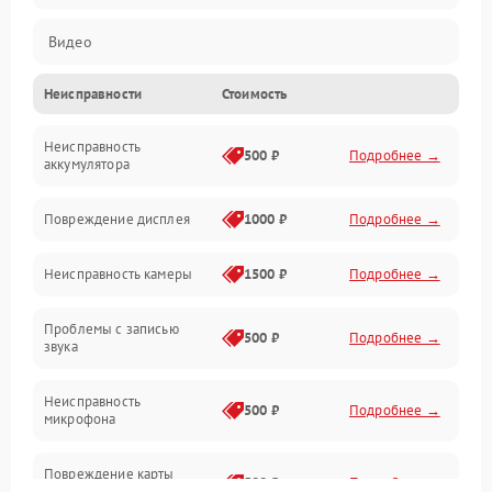
Видео
Неисправности
Стоимость
Запись
Неисправность
Механические повреждения
500 ₽
Подробнее →
аккумулятора
Оптика
Повреждение дисплея
1000 ₽
Подробнее →
Программное обеспечение
Неисправность камеры
1500 ₽
Подробнее →
Проблемы с записью
500 ₽
Подробнее →
звука
Неисправность
500 ₽
Подробнее →
микрофона
Повреждение карты
500 ₽
Подробнее →
памяти (слот)