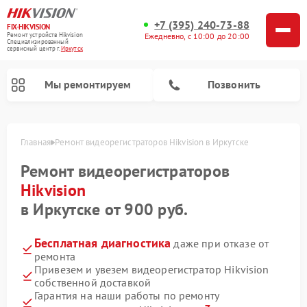
+7 (395) 240-73-88
FIX-HIKVISION
Ремонт устройств Hikvision
Ежедневно, с 10:00 до 20:00
Специализированный
cервисный центр г.
Иркутск
Мы ремонтируем
Позвонить
Главная
Ремонт видеорегистраторов Hikvision в Иркутске
Ремонт видеорегистраторов
Hikvision
Ремонт видеодомофонов Hikvision
в Иркутске от 900 руб.
Бесплатная диагностика
даже при отказе от
ремонта
Привезем и увезем видеорегистратор Hikvision
собственной доставкой
Гарантия на наши работы по ремонту