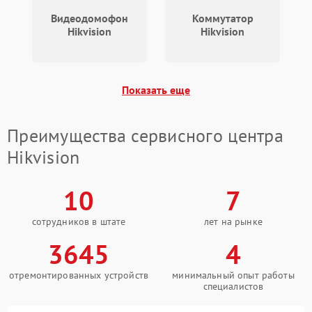
500 ₽
Подробнее →
проводов
Видеодомофон
Коммутатор
Hikvision
Hikvision
Неисправность системы
1000 ₽
Подробнее →
охлаждения
Показать еще
Проблемы с Wi-Fi-
1000 ₽
Подробнее →
модулем
Преимущества сервисного центра
Неисправность датчика
500 ₽
Подробнее →
движения
Hikvision
Неисправность системы
1500 ₽
Подробнее →
10
7
стабилизации
сотрудников в штате
лет на рынке
Неисправность
300 ₽
Подробнее →
индикаторов
3645
4
Неисправность системы
отремонтированных устройств
минимальный опыт работы
1000 ₽
Подробнее →
записи (пропуск кадров)
специалистов