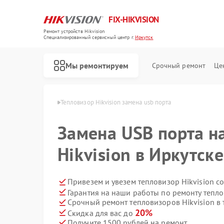
FIX-HIKVISION
Ремонт устройств Hikvision
Специализированный cервисный центр г.
Иркутск
Мы ремонтируем
Срочный ремонт
Це
ikvision в Иркутске
Тепловизор Hikvision замена usb порта
Замена USB порта н
Hikvision в Иркутске
Ремонт видеорегистраторов Hikvision
Ремонт видеодомофонов Hikvision
Ремонт коммутаторов Hikvision
Привезем и увезем тепловизор Hikvision с
Гарантия на наши работы по ремонту тепло
Срочный ремонт тепловизоров Hikvision в 
20%
Скидка для вас до
Получите 1500 рублей на ремонт