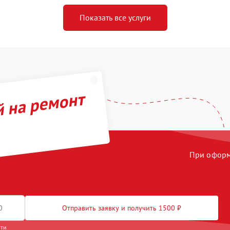
Показать все услуги
й на ремонт
При оформл
Отправить заявку и получить 1500 ₽
сти