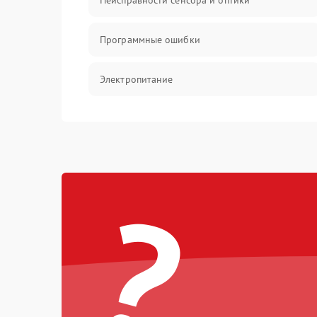
Неисправности сенсора и оптики
Программные ошибки
Электропитание
Измерения
Матрица
?
Проблемы питания
Температурные проблемы
Сбои коммуникаций и интерфейсов