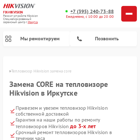
+7 (395) 240-73-88
FIX-HIKVISION
Ремонт устройств Hikvision
Ежедневно, с 10:00 до 20:00
Специализированный
cервисный центр г.
Иркутск
Мы ремонтируем
Позвонить
утске
Тепловизор Hikvision замена core
Замена CORE на тепловизоре
Ремонт видеодомофонов Hikvision
Ремонт видеорегистраторов Hikvision
Hikvision в Иркутске
Привезем и увезем тепловизор Hikvision
собственной доставкой
Гарантия на наши работы по ремонту
до 3-х лет
тепловизоров Hikvision
Срочный ремонт тепловизоров Hikvision в
течении часа