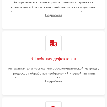
Аккуратное вскрытие корпуса с учетом сохранения
влагозащиты. Отключение шлейфов питания и дисплея.
Очистка внутренних плат от окислов и пыли. Бережная
Подробнее
обработка германиевого объектива специализированными
растворами.
3. Глубокая дефектовка
Аппаратная диагностика микроболометрической матрицы,
процессора обработки изображений и цепей питания.
Проверка целостности шлейфов, модуля памяти и
Подробнее
интерфейсов связи. Выявление сгоревших SMD-компонентов
на плате.