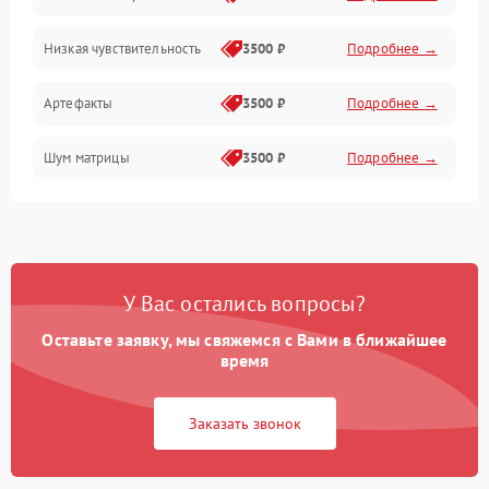
Низкая чувствительность
3500 ₽
Подробнее →
Измерения
Артефакты
3500 ₽
Подробнее →
Матрица
Шум матрицы
3500 ₽
Подробнее →
Проблемы питания
Температурные проблемы
Сбои коммуникаций и интерфейсов
У Вас остались вопросы?
Программные сбои
Оставьте заявку, мы свяжемся с Вами в ближайшее
время
Проблемы с объективом
Заказать звонок
Экран (дисплей)