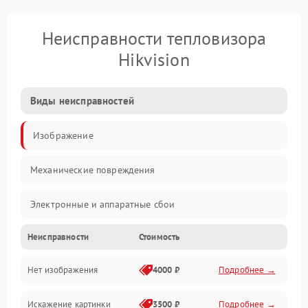
Неисправности тепловизора
Hikvision
Виды неисправностей
Изображение
Механические повреждения
Электронные и аппаратные сбои
Неисправности
Стоимость
Неисправности сенсора и оптики
Нет изображения
4000 ₽
Подробнее →
Программные ошибки
Искажение картинки
3500 ₽
Подробнее →
Электропитание