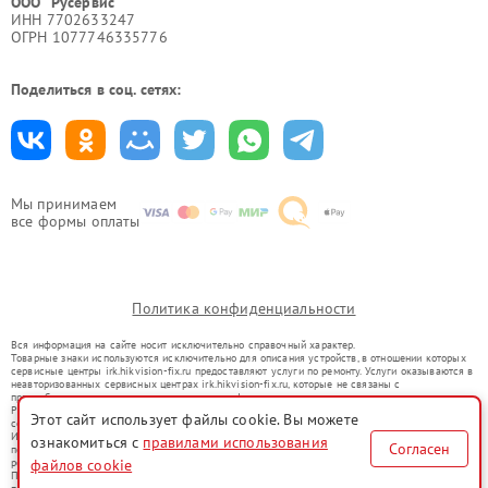
ООО "Русервис"
ИНН 7702633247
ОГРН 1077746335776
Поделиться в соц. сетях:
Мы принимаем
все формы оплаты
Политика конфиденциальности
Вся информация на сайте носит исключительно справочный характер.
Товарные знаки используются исключительно для описания устройств, в отношении которых
сервисные центры irk.hikvision-fix.ru предоставляют услуги по ремонту. Услуги оказываются в
неавторизованных сервисных центрах irk.hikvision-fix.ru, которые не связаны с
правообладателями товарных знаков или их официальными представителями.
Ремонт осуществляется для устройств, уже введенных в гражданский оборот в соответствии
Этот сайт использует файлы cookie. Вы можете
со статьей 1487 ГК РФ.
Использование товарных знаков не преследует цели индивидуализации услуг или введения
ознакомиться с
правилами использования
Согласен
потребителей в заблуждение, а служит для информирования о предоставляемых услугах по
файлов cookie
ремонту техники указанных брендов.
Представленная на сайте информация не является публичной офертой, определяемой