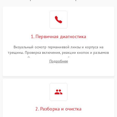
1. Первичная диагностика
Визуальный осмотр германиевой линзы и корпуса на
трещины. Проверка включения, реакции кнопок и разъемов
зарядки. Оценка вывода тепловой сигнатуры на экран,
Подробнее
проверка базовых функций и считывание системных
ошибок.
2. Разборка и очистка