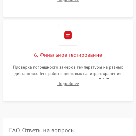
абсолютно черному телу для точного измерения температур.
6. Финальное тестирование
Проверка погрешности замеров температуры на разных
дистанциях. Тест работы цветовых палитр, сохранения
термограмм в память и передачи данных на ПК. Проверка
Подробнее
автономности работы и итоговый контроль качества.
FAQ. Ответы на вопросы