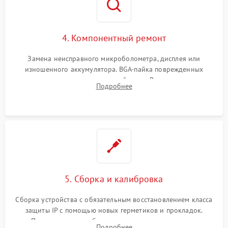
4. Компонентный ремонт
Замена неисправного микроболометра, дисплея или
изношенного аккумулятора. BGA-пайка поврежденных
контроллеров на материнской плате. Восстановление
Подробнее
разъемов и кнопок, замена поврежденных элементов
корпуса.
5. Сборка и калибровка
Сборка устройства с обязательным восстановлением класса
защиты IP с помощью новых герметиков и прокладок.
Программная калибровка матрицы по эталонному
Подробнее