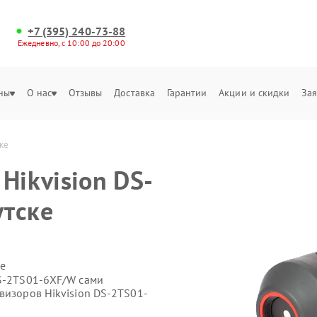
+7 (395) 240-73-88
Ежедневно, с 10:00 до 20:00
ны
О нас
Отзывы
Доставка
Гарантии
Акции и скидки
Зая
ке
Hikvision DS-
утске
е
DS-2TS01-6XF/W сами
визоров Hikvision DS-2TS01-