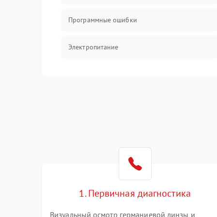
Программные ошибки
Электропитание
Измерения
Матрица
Проблемы питания
Температурные проблемы
Сбои коммуникаций и интерфейсов
1. Первичная диагностика
Программные сбои
Визуальный осмотр германиевой линзы и