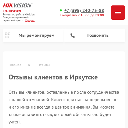
+7 (395) 240-73-88
FIX-HIKVISION
Ремонт устройств Hikvision
Ежедневно, с 10:00 до 20:00
Специализированный
cервисный центр г.
Иркутск
Мы ремонтируем
Позвонить
Главная
Отзывы
Отзывы клиентов в Иркутске
Отзывы клиентов, оставленные после сотрудничества
Ремонт видеорегистраторов Hikvision
Ремонт видеодомофонов Hikvision
с нашей компанией. Клиент для нас на первом месте
и его мнение всегда в центре внимания. Вы можете
также оставить отзыв, который обязательно будет
учтен.