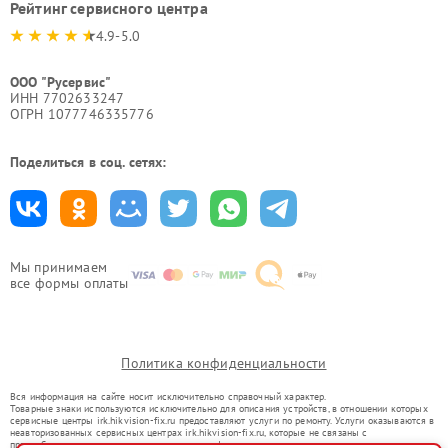
Рейтинг сервисного центра
4.9-5.0
ООО "Русервис"
ИНН 7702633247
ОГРН 1077746335776
Поделиться в соц. сетях:
Мы принимаем
все формы оплаты
Политика конфиденциальности
Вся информация на сайте носит исключительно справочный характер.
Товарные знаки используются исключительно для описания устройств, в отношении которых
сервисные центры irk.hikvision-fix.ru предоставляют услуги по ремонту. Услуги оказываются в
неавторизованных сервисных центрах irk.hikvision-fix.ru, которые не связаны с
правообладателями товарных знаков или их официальными представителями.