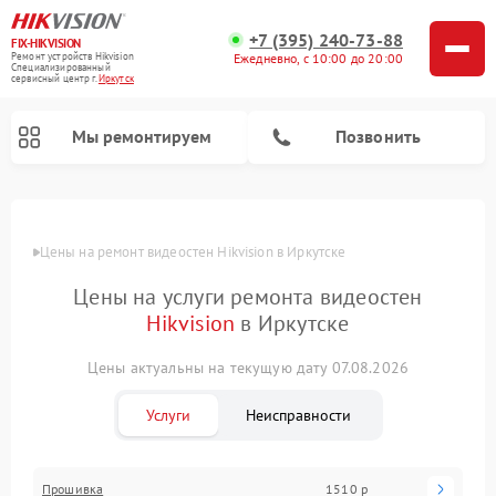
+7 (395) 240-73-88
FIX-HIKVISION
Ремонт устройств Hikvision
Ежедневно, с 10:00 до 20:00
Специализированный
cервисный центр г.
Иркутск
Мы ремонтируем
Позвонить
Цены
Цены на ремонт видеостен Hikvision в Иркутске
Цены на услуги ремонта видеостен
Ремонт видеодомофонов Hikvision
Ремонт видеорегистраторов Hikvision
Hikvision
в Иркутске
Цены актуальны на текущую дату 07.08.2026
Услуги
Неисправности
Прошивка
1510 р