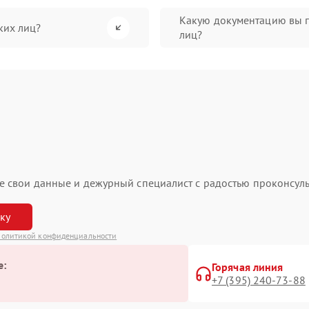
Какую документацию вы 
ких лиц?
лиц?
ьте свои данные и дежурный специалист с радостью проконсуль
вку
олитикой конфиденциальности
е:
Горячая линия
+7 (395) 240-73-88