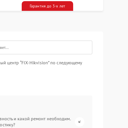
алоном бесплатно
Гарантия до 3-х лет
й центр “FIX-Hikvision” по следующему
вность и какой ремонт необходим.
остику?