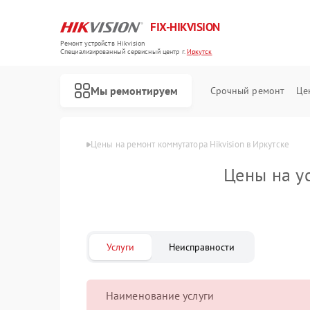
FIX-HIKVISION
Ремонт устройств Hikvision
Специализированный cервисный центр г.
Иркутск
Мы ремонтируем
Срочный ремонт
Це
Главная
Цены
Цены на ремонт коммутатора Hikvision в Иркутске
Цены на у
Ремонт тепловизоров Hikvision
Ремонт видеорегистраторов Hikvision
Ремонт видеодомофонов Hikvision
Услуги
Неисправности
Наименование услуги