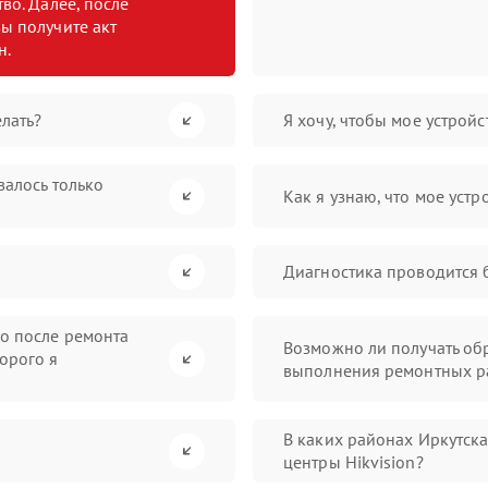
во. Далее, после
ы получите акт
н.
лать?
Я хочу, чтобы мое устрой
валось только
Как я узнаю, что мое устр
Диагностика проводится 
во после ремонта
Возможно ли получать обр
орого я
выполнения ремонтных р
В каких районах Иркутск
центры Hikvision?