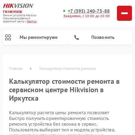
+7 (395) 240-73-88
FIX-HIKVISION
Ремонт устройств Hikvision
Ежедневно, с 10:00 до 20:00
Специализированный
cервисный центр г.
Иркутск
Мы ремонтируем
Позвонить
Главная
Калькулятор стоимости ремонта
Калькулятор стоимости ремонта в
сервисном центре Hikvision в
Иркутска
Ремонт видеорегистраторов Hikvision
Ремонт видеодомофонов Hikvision
Калькулятор расчета цены ремонта позволяет
быстро получить ориентировочную стоимость
ремонта устройства без звонка в сервис.
Пользователь выбирает тип и модель устройства,